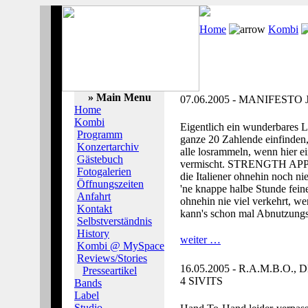
Home
Kombi
» Main Menu
07.06.2005 - MANIFES
Home
Kombi
Eigentlich ein wunderbares L
Programm
ganze 20 Zahlende einfinden
Konzertarchiv
alle losrammeln, wenn hier e
Gästebuch
vermischt. STRENGTH APPROA
Fotogalerien
die Italiener ohnehin noch 
Öffnungszeiten
'ne knappe halbe Stunde fe
Anfahrt
ohnehin nie viel verkehrt, we
Kontakt
kann's schon mal Abnutzungse
Selbstverständnis
History
weiter …
Kombi @ MySpace
Reviews/Stories
16.05.2005 - R.A.M.B.
Presseartikel
4 SIVITS
Bands
Label
Studio