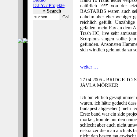
Hand To Hand leider verpass
D.I.Y. / Projekte
natürlich '???' von der l
» Search
BASTARDS waren auch sehr 
daheim aber eher weniger 
reichlich gefüllt. Unzähli
gefallen, mein Fav an dem 
Trash-HC, live sehr amüsan
Scorpions singen sollte (ei
gefunden. Ansonsten Hammer,
sich wirklich gelohnt da zu se
weiter …
27.04.2005 - BRIDGE T
JÄVLA MÖRKER
Ich bin ehrlich gesagt immer 
waren, ich hätte gedacht dass
budapest abgesehen) mehr leu
Erste band war ein side projec
mörker, konnte mir den namen
schlecht aber auch nicht umw
eiskratzer die man auch als b
nicht den besten tag erwischt,