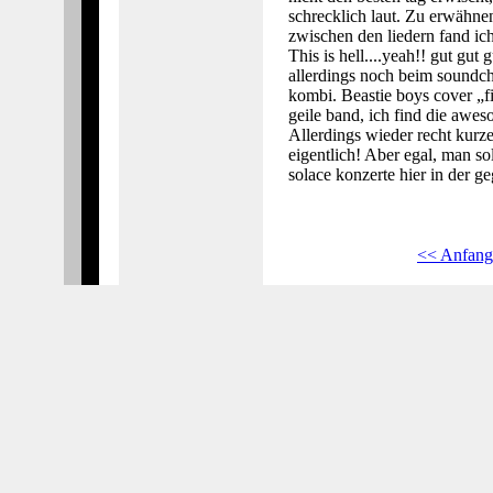
schrecklich laut. Zu erwähne
zwischen den liedern fand ich
This is hell....yeah!! gut gu
allerdings noch beim soundc
kombi. Beastie boys cover „fi
geile band, ich find die awes
Allerdings wieder recht kurze 
eigentlich! Aber egal, man so
solace konzerte hier in der g
<< Anfang